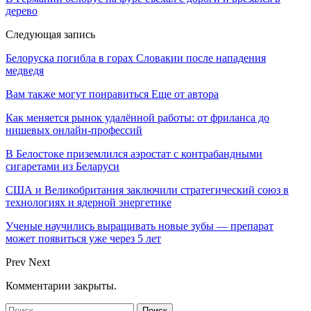
дерево
Следующая запись
Белоруска погибла в горах Словакии после нападения
медведя
Вам также могут понравиться
Еще от автора
Как меняется рынок удалённой работы: от фриланса до
нишевых онлайн-профессий
В Белостоке приземлился аэростат с контрабандными
сигаретами из Беларуси
США и Великобритания заключили стратегический союз в
технологиях и ядерной энергетике
Ученые научились выращивать новые зубы — препарат
может появиться уже через 5 лет
Prev
Next
Комментарии закрыты.