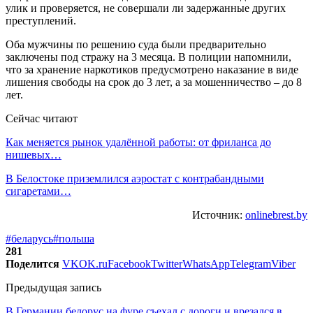
улик и проверяется, не совершали ли задержанные других
преступлений.
Оба мужчины по решению суда были предварительно
заключены под стражу на 3 месяца. В полиции напомнили,
что за хранение наркотиков предусмотрено наказание в виде
лишения свободы на срок до 3 лет, а за мошенничество – до 8
лет.
Сейчас читают
Как меняется рынок удалённой работы: от фриланса до
нишевых…
В Белостоке приземлился аэростат с контрабандными
сигаретами…
Источник:
onlinebrest.by
#беларусь
#польша
281
Поделится
VK
OK.ru
Facebook
Twitter
WhatsApp
Telegram
Viber
Предыдущая запись
В Германии белорус на фуре съехал с дороги и врезался в