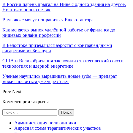
В России парень прыгал на Ниве с одного здания на другое.
Но что-то пошло не так
Вам также могут понравиться
Еще от автора
Как меняется рынок удалённой работы: от фриланса до
нишевых онлайн-профессий
В Белостоке приземлился аэростат с контрабандными
сигаретами из Беларуси
США и Великобритания заключили стратегический союз в
технологиях и ядерной энергетике
Ученые научились выращивать новые зубы — препарат
может появиться уже через 5 лет
Prev
Next
Комментарии закрыты.
Администрация поликлиники
Адресная схема терапевтических участков