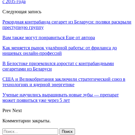
с 2035 года
Следующая запись
Рекордная контрабанда сигарет из Беларуси: поляки раскрыли
преступную группу
Вам также могут понравиться
Еще от автора
Как меняется рынок удалённой работы: от фриланса до
нишевых онлайн-профессий
В Белостоке приземлился аэростат с контрабандными
сигаретами из Беларуси
США и Великобритания заключили стратегический союз в
технологиях и ядерной энергетике
Ученые научились выращивать новые зубы — препарат
может появиться уже через 5 лет
Prev
Next
Комментарии закрыты.