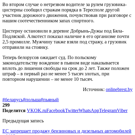
Во втором случае о нетрезвом водителе за рулем грузовика-
цистерны сообщил стражам порядка в Тересполе другой
участник дорожного движения, почувствовав при разговоре с
нашим соотечественником запах спиртного.
Цистерну остановили в деревне Добрынь-Дужы под Бяла-
Подляской. Алкотест показал наличие в его организме почти
2,5 промилле. Мужчину также взяли под стражу, а грузовик
отправили на стоянку.
Теперь белорусов ожидает суд. По польскому
законодательству вождение в пьяном виде наказывается
вплоть до лишения свободы на срок до 2 лет. Также положен
штраф – в первый раз не менее 5 тысяч злотых, при
повторном нарушении – не менее 10 тысяч.
Источник:
onlinebrest.by
#беларусь
#польша
#пьяный
299
Поделится
VK
OK.ru
Facebook
Twitter
WhatsApp
Telegram
Viber
Предыдущая запись
ЕС запрещает продажу бензиновых и дизельных автомобилей