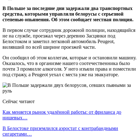
В Польше за последние дни задержали два транспортных
средства, которыми управляли белорусы с серьезной
степенью опьянения. Об этом сообщает местная полиция.
В первом случае сотрудник дорожной полиции, находящийся
не на службе, проезжал через деревню Засцянки под
Белостоком и заметил легковой автомобиль Peugeot,
вилявший по всей ширине проезжей части.
Он сообщил об этом коллегам, которые и остановили машину.
Оказалось, что в организме нашего соотечественника было
почти 3 промилле алкоголя. У него изъяли права и поместили
под стражу, а Peugeot уехал с места уже на эвакуаторе.
Сейчас читают
Как меняется рынок удалённой работы: от фриланса до
нишевых…
В Белостоке приземлился аэростат с контрабандными
сигаретами…