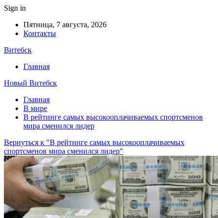
Sign in
Пятница, 7 августа, 2026
Контакты
Витебск
Главная
Новый Витебск
Главная
В мире
В рейтинге самых высокооплачиваемых спортсменов
мира сменился лидер
Вернуться к "В рейтинге самых высокооплачиваемых
спортсменов мира сменился лидер"