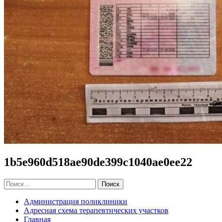
1b5e960d518ae90de399c1040ae0ee22
Администрация поликлиники
Адресная схема терапевтических участков
Главная