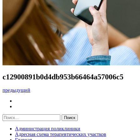
c12900891b0d4db953b66464a57006c5
предыдущий
Администрация поликлиники
Адресная схема терапевтических участков
Главная