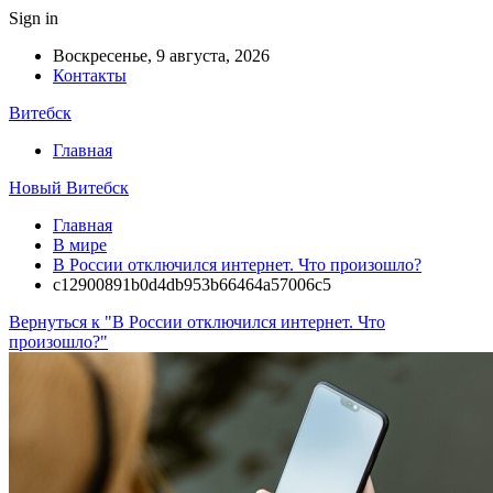
Sign in
Воскресенье, 9 августа, 2026
Контакты
Витебск
Главная
Новый Витебск
Главная
В мире
В России отключился интернет. Что произошло?
c12900891b0d4db953b66464a57006c5
Вернуться к "В России отключился интернет. Что
произошло?"