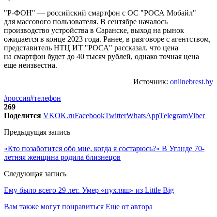
"Р-ФОН" — российский смартфон с ОС "РОСА Мобайл"
для массового пользователя. В сентябре началось
производство устройства в Саранске, выход на рынок
ожидается в конце 2023 года. Ранее, в разговоре с агентством,
представитель НТЦ ИТ "РОСА" рассказал, что цена
на смартфон будет до 40 тысяч рублей, однако точная цена
еще неизвестна.
Источник:
onlinebrest.by
#россия
#телефон
269
Поделится
VK
OK.ru
Facebook
Twitter
WhatsApp
Telegram
Viber
Предыдущая запись
«Кто позаботится обо мне, когда я состарюсь?» В Уганде 70-
летняя женщина родила близнецов
Следующая запись
Ему было всего 29 лет. Умер «пухляш» из Little Big
Вам также могут понравиться
Еще от автора