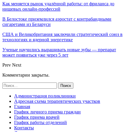
Как меняется рынок удалённой работы: от фриланса до
нишевых онлайн-профессий
В Белостоке приземлился аэростат с контрабандными
сигаретами из Беларуси
США и Великобритания заключили стратегический союз в
технологиях и ядерной энергетике
Ученые научились выращивать новые зубы — препарат
может появиться уже через 5 лет
Prev
Next
Комментарии закрыты.
Администрация поликлиники
Адресная схема терапевтических участков
Главная
График личного приема граждан
График приема врачей
График работы отделений
Контакты