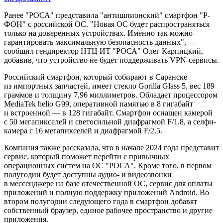
Ранее "РОСА" представила "антишпионский" смартфон "Р-
ФОН" с российской ОС. "Новая ОС будет распространяться
только на доверенных устройствах. Именно так можно
гарантировать максимальную безопасность данных", —
сообщил гендиректор НТЦ ИТ "РОСА" Олег Карпицкий,
добавив, что устройство не будет поддерживать VPN-сервисы.
Российский смартфон, который собирают в Саранске
из импортных запчастей, имеет стекло Gorilla Glass 5, вес 189
граммов и толщину 7,96 миллиметров. Обладает процессором
MediaTek helio G99, оперативной памятью в 8 гигабайт
и встроенной — в 128 гигабайт. Смартфон оснащен камерой
с 50 мегапикселей и светосильной диафрагмой F/1.8, а селфи-
камера с 16 мегапикселей и диафрагмой F/2.5.
Компания также рассказала, что в начале 2024 года представит
сервис, который поможет перейти с привычных
операционных систем на ОС "РОСА". Кроме того, в первом
полугодии будет доступны аудио- и видеозвонки
в мессенджере на базе отечественной ОС, сервис для оплаты
приложений и полную поддержку приложений Android. Во
втором полугодии следующего года в смартфон добавят
собственный браузер, единое рабочее пространство и другие
приложения.