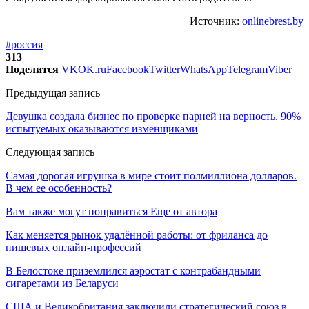
Источник:
onlinebrest.by
#россия
313
Поделится
VK
OK.ru
Facebook
Twitter
WhatsApp
Telegram
Viber
Предыдущая запись
Девушка создала бизнес по проверке парней на верность. 90%
испытуемых оказываются изменщиками
Следующая запись
Самая дорогая игрушка в мире стоит полмиллиона долларов.
В чем ее особенность?
Вам также могут понравиться
Еще от автора
Как меняется рынок удалённой работы: от фриланса до
нишевых онлайн-профессий
В Белостоке приземлился аэростат с контрабандными
сигаретами из Беларуси
США и Великобритания заключили стратегический союз в