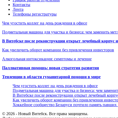
Контакты
Лента
Телефоны регистратуры
Чем угостить коллег на день рождения в офисе
Подметальная машина для участка и бизнеса: чем заменить мет
В Витебске после реконструкции открыт лечебный корпус
Как увеличить оборот компании без привлечения инвесторов
Алкогольная интоксикация: симптомы и лечение
Паллиативная помощь: новая стратегия развития
Тенденции в области гуманитарной помощи в мире
Чем угостить коллег на день рождения в офисе
Подметальная машина для участка и бизнеса: чем замени
В Витебске после реконструкции открыт лечебный корп
Как увеличить оборот компании без привлечения инвест
Хоккейное сообщество Беларуси почтило память павших
© 2026 - Новый Витебск. Все права защищены.