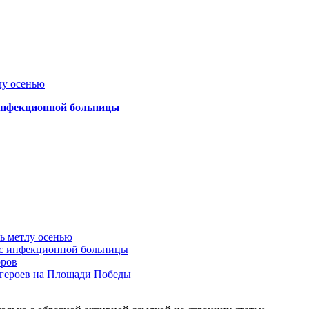
лу осенью
 инфекционной больницы
ть метлу осенью
ус инфекционной больницы
оров
 героев на Площади Победы