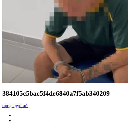
384105c5bac5f4de6840a7f5ab340209
предыдущий