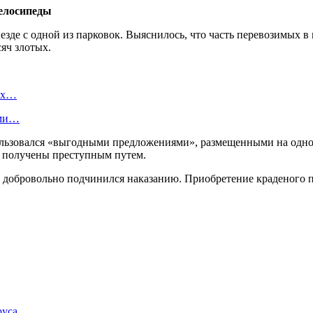
де с одной из парковок. Выяснилось, что часть перевозимых в
яч злотых.
вых…
ами…
ользовался «выгодными предложениями», размещенными на одном
ть получены преступным путем.
добровольно подчинился наказанию. Приобретение краденого п
руса