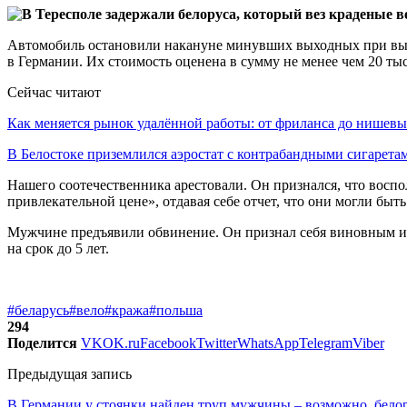
Автомобиль остановили накануне минувших выходных при выез
в Германии. Их стоимость оценена в сумму не менее чем 20 тыс
Сейчас читают
Как меняется рынок удалённой работы: от фриланса до нише
В Белостоке приземлился аэростат с контрабандными сигарет
Нашего соотечественника арестовали. Он признался, что восп
привлекательной цене», отдавая себе отчет, что они могли бы
Мужчине предъявили обвинение. Он признал себя виновным и 
на срок до 5 лет.
#беларусь
#вело
#кража
#польша
294
Поделится
VK
OK.ru
Facebook
Twitter
WhatsApp
Telegram
Viber
Предыдущая запись
В Германии у стоянки найден труп мужчины – возможно, бело