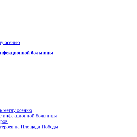
лу осенью
 инфекционной больницы
ть метлу осенью
ус инфекционной больницы
оров
 героев на Площади Победы