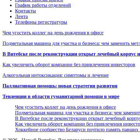
График работы отделений
Контакты
Лента
Телефоны регистратуры
Чем угостить коллег на день рождения в офисе
Подметальная машина для участка и бизнеса: чем заменить мет
В Витебске после реконструкции открыт лечебный корпус
Как увеличить оборот компании без привлечения инвесторов
Алкогольная интоксикация: симптомы и лечение
Паллиативная помощь: новая стратегия развития
Тенденции в области гуманитарной помощи в мире
Чем угостить коллег на день рождения в офисе
Подметальная машина для участка и бизнеса: чем замени
В Витебске после реконструкции открыт лечебный корп
Как увеличить оборот компании без привлечения инвест
Хоккейное сообщество Беларуси почтило память павших