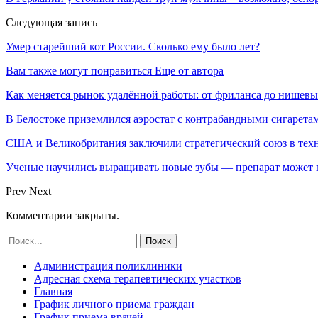
Следующая запись
Умер старейший кот России. Сколько ему было лет?
Вам также могут понравиться
Еще от автора
Как меняется рынок удалённой работы: от фриланса до нишев
В Белостоке приземлился аэростат с контрабандными сигарета
США и Великобритания заключили стратегический союз в техн
Ученые научились выращивать новые зубы — препарат может по
Prev
Next
Комментарии закрыты.
Администрация поликлиники
Адресная схема терапевтических участков
Главная
График личного приема граждан
График приема врачей