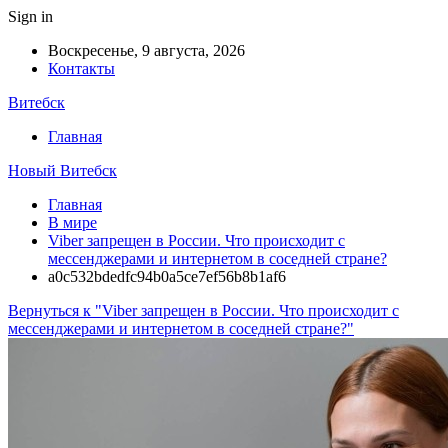
Sign in
Воскресенье, 9 августа, 2026
Контакты
Витебск
Главная
Новый Витебск
Главная
В мире
Viber запрещен в России. Что происходит с
мессенджерами и интернетом в соседней стране?
a0c532bdedfc94b0a5ce7ef56b8b1af6
Вернуться к "Viber запрещен в России. Что происходит с
мессенджерами и интернетом в соседней стране?"