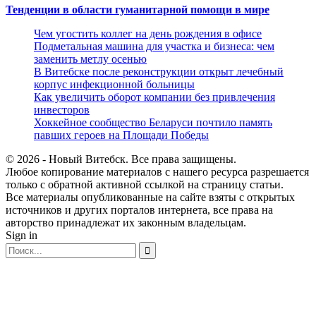
Тенденции в области гуманитарной помощи в мире
Чем угостить коллег на день рождения в офисе
Подметальная машина для участка и бизнеса: чем
заменить метлу осенью
В Витебске после реконструкции открыт лечебный
корпус инфекционной больницы
Как увеличить оборот компании без привлечения
инвесторов
Хоккейное сообщество Беларуси почтило память
павших героев на Площади Победы
© 2026 - Новый Витебск. Все права защищены.
Любое копирование материалов с нашего ресурса разрешается
только с обратной активной ссылкой на страницу статьи.
Все материалы опубликованные на сайте взяты с открытых
источников и других порталов интернета, все права на
авторство принадлежат их законным владельцам.
Sign in