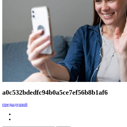
a0c532bdedfc94b0a5ce7ef56b8b1af6
предыдущий