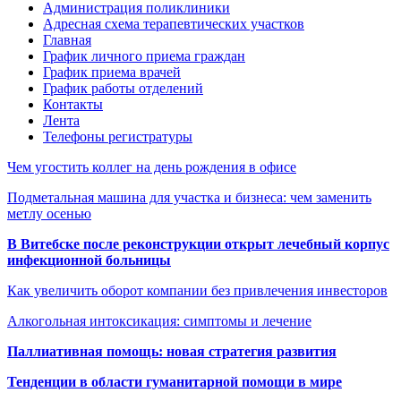
Администрация поликлиники
Адресная схема терапевтических участков
Главная
График личного приема граждан
График приема врачей
График работы отделений
Контакты
Лента
Телефоны регистратуры
Чем угостить коллег на день рождения в офисе
Подметальная машина для участка и бизнеса: чем заменить
метлу осенью
В Витебске после реконструкции открыт лечебный корпус
инфекционной больницы
Как увеличить оборот компании без привлечения инвесторов
Алкогольная интоксикация: симптомы и лечение
Паллиативная помощь: новая стратегия развития
Тенденции в области гуманитарной помощи в мире