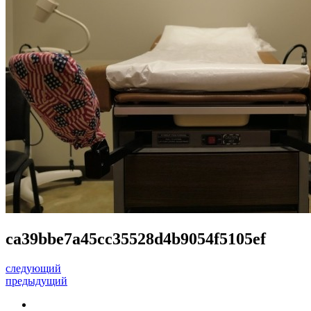
ca39bbe7a45cc35528d4b9054f5105ef
следующий
предыдущий