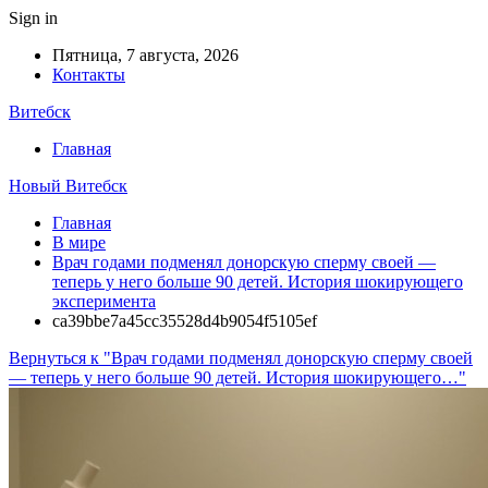
Sign in
Пятница, 7 августа, 2026
Контакты
Витебск
Главная
Новый Витебск
Главная
В мире
Врач годами подменял донорскую сперму своей —
теперь у него больше 90 детей. История шокирующего
эксперимента
ca39bbe7a45cc35528d4b9054f5105ef
Вернуться к "Врач годами подменял донорскую сперму своей
— теперь у него больше 90 детей. История шокирующего…"