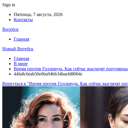
Sign in
Пятница, 7 августа, 2026
Контакты
Витебск
Главная
Новый Витебск
Главная
В мире
Время против Голливуда. Как сейчас выглядят популярны
44fa8c6eab50e6ba94bb34baefd8004c
Вернуться к "Время против Голливуда. Как сейчас выглядят п