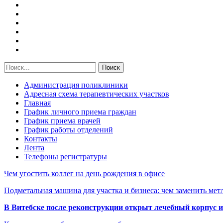
Администрация поликлиники
Адресная схема терапевтических участков
Главная
График личного приема граждан
График приема врачей
График работы отделений
Контакты
Лента
Телефоны регистратуры
Чем угостить коллег на день рождения в офисе
Подметальная машина для участка и бизнеса: чем заменить мет
В Витебске после реконструкции открыт лечебный корпус