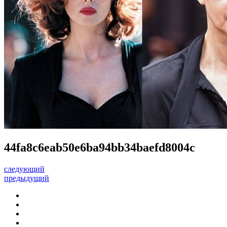
44fa8c6eab50e6ba94bb34baefd8004c
следующий
предыдущий