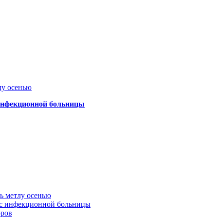
лу осенью
 инфекционной больницы
ть метлу осенью
ус инфекционной больницы
оров