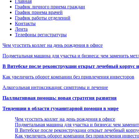
Главная
График личного приема граждан
График приема врачей
График работы отделений
Контакты
Лента
Телефоны регистратуры
Чем угостить коллег на день рождения в офисе
Подметальная машина для участка и бизнеса: чем заменить мет
В Витебске после реконструкции открыт лечебный корпус
Как увеличить оборот компании без привлечения инвесторов
Алкогольная интоксикация: симптомы и лечение
Паллиативная помощь: новая стратегия развития
Тенденции в области гуманитарной помощи в мире
Чем угостить коллег на день рождения в офисе
Подметальная машина для участка и бизнеса: чем замени
В Витебске после реконструкции открыт лечебный корп
Как увеличить оборот компании без привлечения инвест