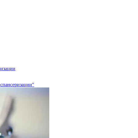
ризации
испансеризации"