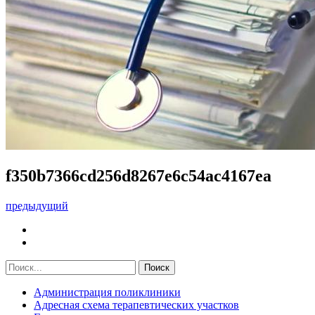
f350b7366cd256d8267e6c54ac4167ea
предыдущий
Администрация поликлиники
Адресная схема терапевтических участков