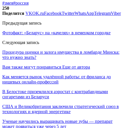
#змея
#россия
250
Поделится
VK
OK.ru
Facebook
Twitter
WhatsApp
Telegram
Viber
Предыдущая запись
Фотофакт: «Беларус» на «качелях» в немецком городке
Следующая запись
Процедура оценки и залога имущества в ломбарде Минска:
что нужно знать?
Вам также могут понравиться
Еще от автора
Как меняется рынок удалённой работы: от фриланса до
нишевых онлайн-профессий
В Белостоке приземлился аэростат с контрабандными
сигаретами из Беларуси
США и Великобритания заключили стратегический союз в
технологиях и ядерной энергетике
Ученые научились выращивать новые зубы — препарат
может появиться уже через 5 лет