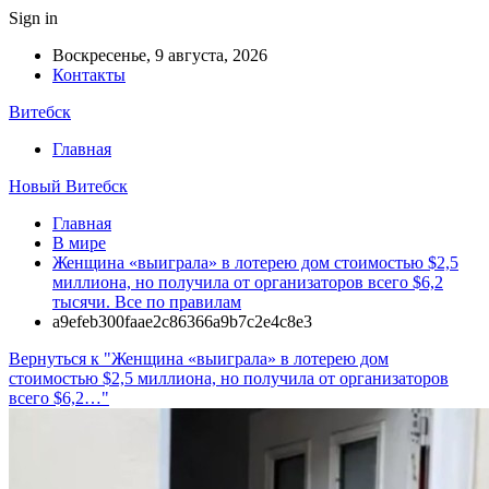
Sign in
Воскресенье, 9 августа, 2026
Контакты
Витебск
Главная
Новый Витебск
Главная
В мире
Женщина «выиграла» в лотерею дом стоимостью $2,5
миллиона, но получила от организаторов всего $6,2
тысячи. Все по правилам
a9efeb300faae2c86366a9b7c2e4c8e3
Вернуться к "Женщина «выиграла» в лотерею дом
стоимостью $2,5 миллиона, но получила от организаторов
всего $6,2…"