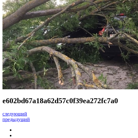
e602bd67a18a62d57c0f39ea272fc7a0
следующий
предыдущий