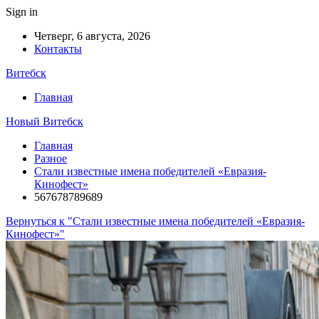
Sign in
Четверг, 6 августа, 2026
Контакты
Витебск
Главная
Новый Витебск
Главная
Разное
Стали известные имена победителей «Евразия-
Кинофест»
567678789689
Вернуться к "Стали известные имена победителей «Евразия-
Кинофест»"