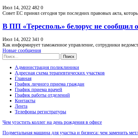
Июл 14, 2022
482
0
Совет ЕС принял сегодня три последних правовых акта, котор
В ПП «Тересполь» белорус не сообщил 
Июл 14, 2022
341
0
Как информирует таможенное управление, сотрудники ведомс
Новые сообщения
Администрация поликлиники
Адресная схема терапевтических участков
Главная
График личного приема граждан
График приема врачей
График работы отделений
Контакты
Лента
Телефоны регистратуры
Чем угостить коллег на день рождения в офисе
Подметальная машина для участка и бизнеса: чем заменить мет