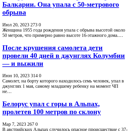
Балкарии. Она упала с 50-метрового
обрыва
Июл 20, 2023
273
0
Женщина 1955 года рождения упала с обрыва высотой около
50 метров, что примерно равно высоте 16-этажного дома.…
После крушения самолета дети
провели 40 дней в джунглях Колумбии
— и выжили
Июн 10, 2023
314
0
Самолет, на борту которого находилось семь человек, упал в
джунглях 1 мая, самому младшему ребенку на момент ЧП
не…
Белорус упал с горы в Альпах,
пролетев 100 метров по склону
Мар 7, 2023
267
0
В австрийских Альпах случилось опасное происшествие с 37-