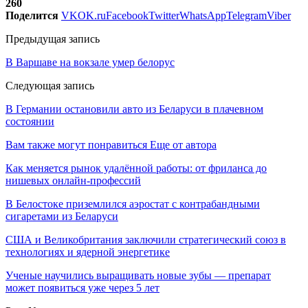
260
Поделится
VK
OK.ru
Facebook
Twitter
WhatsApp
Telegram
Viber
Предыдущая запись
В Варшаве на вокзале умер белорус
Следующая запись
В Германии остановили авто из Беларуси в плачевном
состоянии
Вам также могут понравиться
Еще от автора
Как меняется рынок удалённой работы: от фриланса до
нишевых онлайн-профессий
В Белостоке приземлился аэростат с контрабандными
сигаретами из Беларуси
США и Великобритания заключили стратегический союз в
технологиях и ядерной энергетике
Ученые научились выращивать новые зубы — препарат
может появиться уже через 5 лет