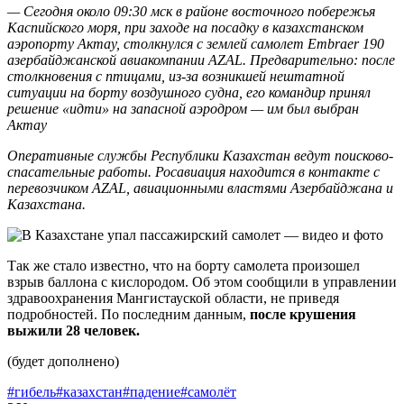
— Сегодня около 09:30 мск в районе восточного побережья
Каспийского моря, при заходе на посадку в казахстанском
аэропорту Актау, столкнулся с землей самолет Embraer 190
азербайджанской авиакомпании AZAL. Предварительно: после
столкновения с птицами, из-за возникшей нештатной
ситуации на борту воздушного судна, его командир принял
решение «идти» на запасной аэродром — им был выбран
Актау
Оперативные службы Республики Казахстан ведут поисково-
спасательные работы. Росавиация находится в контакте с
перевозчиком AZAL, авиационными властями Азербайджана и
Казахстана.
Так же стало известно, что на борту самолета произошел
взрыв баллона с кислородом. Об этом сообщили в управлении
здравоохранения Мангистауской области, не приведя
подробностей. По последним данным,
после крушения
выжили 28 человек.
(будет дополнено)
#гибель
#казахстан
#падение
#самолёт