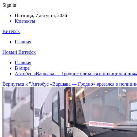
Sign in
Пятница, 7 августа, 2026
Контакты
Витебск
Главная
Новый Витебск
Главная
В мире
Автобус «Варшава — Гродно» врезался в полицию и пож
Вернуться к "Автобус «Варшава — Гродно» врезался в полици