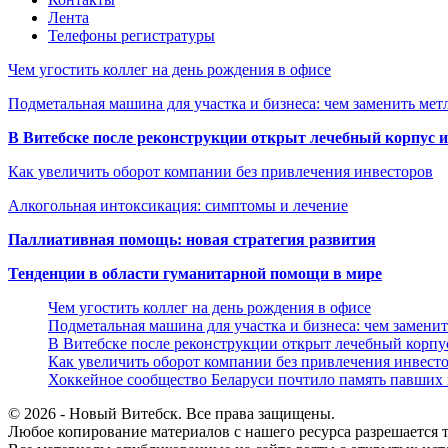
Лента
Телефоны регистратуры
Чем угостить коллег на день рождения в офисе
Подметальная машина для участка и бизнеса: чем заменить мет
В Витебске после реконструкции открыт лечебный корпус
Как увеличить оборот компании без привлечения инвесторов
Алкогольная интоксикация: симптомы и лечение
Паллиативная помощь: новая стратегия развития
Тенденции в области гуманитарной помощи в мире
Чем угостить коллег на день рождения в офисе
Подметальная машина для участка и бизнеса: чем замени
В Витебске после реконструкции открыт лечебный корп
Как увеличить оборот компании без привлечения инвест
Хоккейное сообщество Беларуси почтило память павших
© 2026 - Новый Витебск. Все права защищены.
Любое копирование материалов с нашего ресурса разрешается т