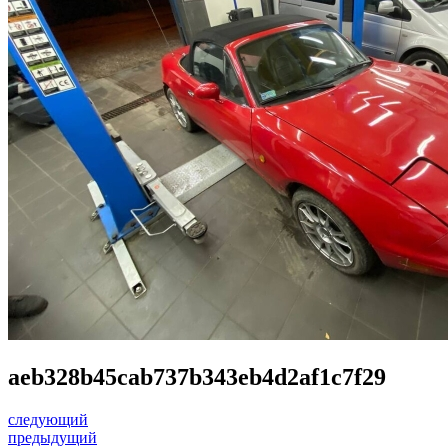
aeb328b45cab737b343eb4d2af1c7f29
следующий
предыдущий