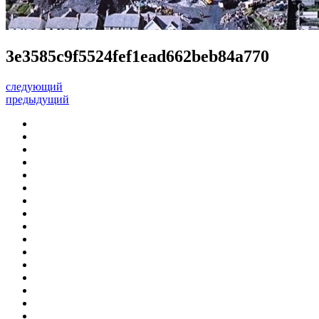
3e3585c9f5524fef1ead662beb84a770
следующий
предыдущий