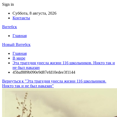
Sign in
Суббота, 8 августа, 2026
Контакты
Витебск
Главная
Новый Витебск
Главная
В мире
Эта трагедия унесла жизни 116 школьников. Никто так и
не был наказан
45baf889b090e9d87efd10edee3f1144
Вернуться к "Эта трагедия унесла жизни 116 школьников.
Никто так и не был наказан"