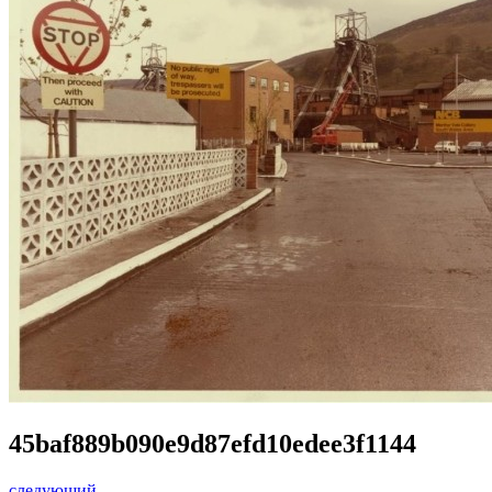
45baf889b090e9d87efd10edee3f1144
следующий