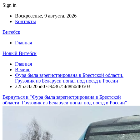
Sign in
Воскресенье, 9 августа, 2026
Контакты
Витебск
Главная
Новый Витебск
Главная
В мире
Фура была зарегистрирована в Брестской области.
Грузовик из Беларуси попал под поезд в России
22f52cfa205d07c943675fd8b0df0503
Вернуться к "Фура была зарегистрирована в Брестской
области. Грузовик из Беларуси попал под поезд в России"