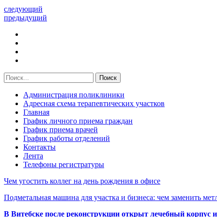
следующий
предыдущий
Администрация поликлиники
Адресная схема терапевтических участков
Главная
График личного приема граждан
График приема врачей
График работы отделений
Контакты
Лента
Телефоны регистратуры
Чем угостить коллег на день рождения в офисе
Подметальная машина для участка и бизнеса: чем заменить мет
В Витебске после реконструкции открыт лечебный корпус