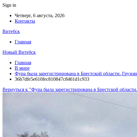
Sign in
Четверг, 6 августа, 2026
Контакты
Витебск
Главная
Новый Витебск
Главная
В мире
Фура была зарегистрирована в Брестской области. Грузов
36b7dfe5e610fec810847c8461d1c933
Вернуться к "Фура была зарегистрирована в Брестской области.