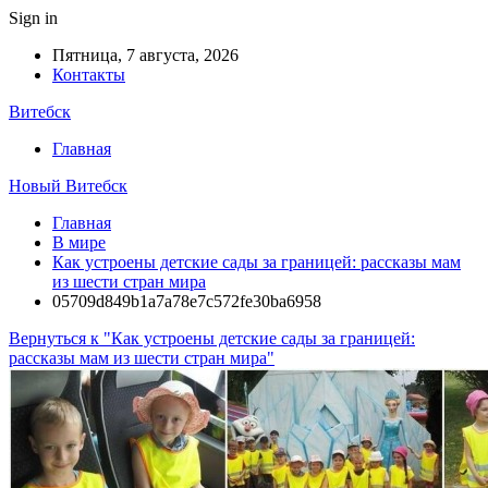
Sign in
Пятница, 7 августа, 2026
Контакты
Витебск
Главная
Новый Витебск
Главная
В мире
Как устроены детские сады за границей: рассказы мам
из шести стран мира
05709d849b1a7a78e7c572fe30ba6958
Вернуться к "Как устроены детские сады за границей:
рассказы мам из шести стран мира"