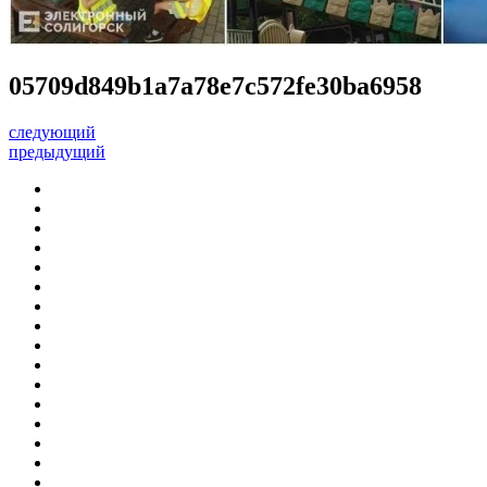
05709d849b1a7a78e7c572fe30ba6958
следующий
предыдущий