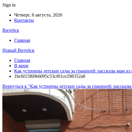
Sign in
Четверг, 6 августа, 2026
Контакты
Витебск
Главная
Новый Витебск
Главная
В мире
Как устроены детские сады за границей: рассказы мам из
1bc6f15f69b6095c53cf01ce298352a8
Вернуться к "Как устроены детские сады за границей: рассказы