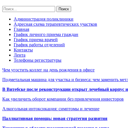
Администрация поликлиники
Адресная схема терапевтических участков
Главная
График личного приема граждан
График приема врачей
График работы отделений
Контакты
Лента
Телефоны регистратуры
Чем угостить коллег на день рождения в офисе
Подметальная машина для участка и бизнеса: чем заменить мет
В Витебске после реконструкции открыт лечебный корпус
Как увеличить оборот компании без привлечения инвесторов
Алкогольная интоксикация: симптомы и лечение
Паллиативная помощь: новая стратегия развития