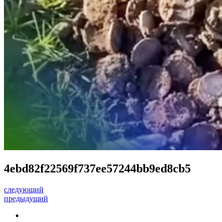
4ebd82f22569f737ee57244bb9ed8cb5
следующий
предыдущий