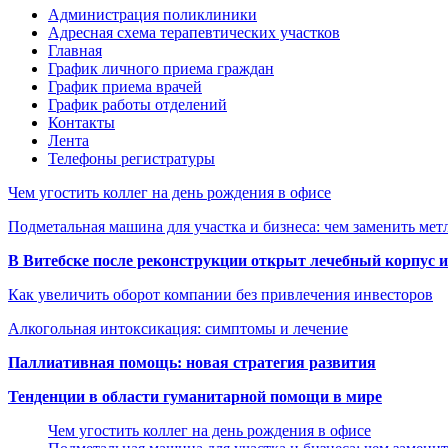
Администрация поликлиники
Адресная схема терапевтических участков
Главная
График личного приема граждан
График приема врачей
График работы отделений
Контакты
Лента
Телефоны регистратуры
Чем угостить коллег на день рождения в офисе
Подметальная машина для участка и бизнеса: чем заменить мет
В Витебске после реконструкции открыт лечебный корпус
Как увеличить оборот компании без привлечения инвесторов
Алкогольная интоксикация: симптомы и лечение
Паллиативная помощь: новая стратегия развития
Тенденции в области гуманитарной помощи в мире
Чем угостить коллег на день рождения в офисе