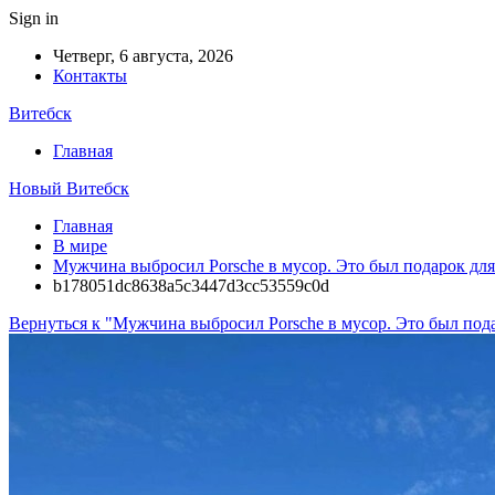
Sign in
Четверг, 6 августа, 2026
Контакты
Витебск
Главная
Новый Витебск
Главная
В мире
Мужчина выбросил Porsche в мусор. Это был подарок для
b178051dc8638a5c3447d3cc53559c0d
Вернуться к "Мужчина выбросил Porsche в мусор. Это был пода