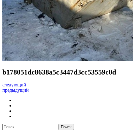
b178051dc8638a5c3447d3cc53559c0d
следующий
предыдущий