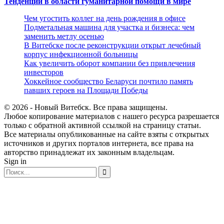
Тенденции в области гуманитарной помощи в мире
Чем угостить коллег на день рождения в офисе
Подметальная машина для участка и бизнеса: чем
заменить метлу осенью
В Витебске после реконструкции открыт лечебный
корпус инфекционной больницы
Как увеличить оборот компании без привлечения
инвесторов
Хоккейное сообщество Беларуси почтило память
павших героев на Площади Победы
© 2026 - Новый Витебск. Все права защищены.
Любое копирование материалов с нашего ресурса разрешается
только с обратной активной ссылкой на страницу статьи.
Все материалы опубликованные на сайте взяты с открытых
источников и других порталов интернета, все права на
авторство принадлежат их законным владельцам.
Sign in