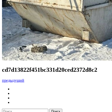
cd7d13822f451bc331d20ced2372d8c2
предыдущий