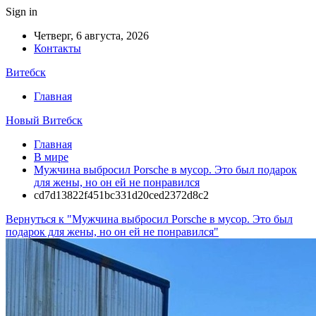
Sign in
Четверг, 6 августа, 2026
Контакты
Витебск
Главная
Новый Витебск
Главная
В мире
Мужчина выбросил Porsche в мусор. Это был подарок
для жены, но он ей не понравился
cd7d13822f451bc331d20ced2372d8c2
Вернуться к "Мужчина выбросил Porsche в мусор. Это был
подарок для жены, но он ей не понравился"