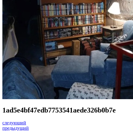
1ad5e4bf47edb7753541aede326b0b7e
следующий
предыдущий