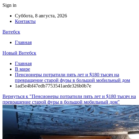
Sign in
Суббота, 8 августа, 2026
Контакты
Витебск
Главная
Новый Витебск
Главная
В мире
Пенсионеры потратили пять лет и $180 тысяч на
превращение старой фуры в большой мобильный дом
1ad5e4bf47edb7753541aede326b0b7e
Вернуться к "Пенсионеры потратили пять лет и $180 тысяч на
превращение старой фуры в большой мобильный дом"