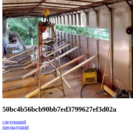
50bc4b56bcb90bb7ed3799627ef3d02a
следующий
предыдущий