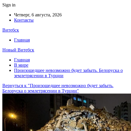
Sign in
Четверг, 6 августа, 2026
Контакты
Витебск
Главная
Новый Витебск
Главная
В мире
Произошедшее невозможно будет забыть. Белоруска о
землетрясении в Турции
Вернуться к "Произошедшее невозможно будет забыть.
Белоруска о землетрясении в Турции"