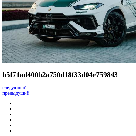
b5f71ad400b2a750d18f33d04e759843
следующий
предыдущий