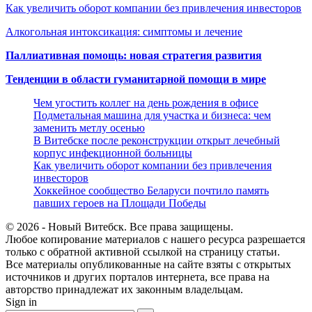
Как увеличить оборот компании без привлечения инвесторов
Алкогольная интоксикация: симптомы и лечение
Паллиативная помощь: новая стратегия развития
Тенденции в области гуманитарной помощи в мире
Чем угостить коллег на день рождения в офисе
Подметальная машина для участка и бизнеса: чем
заменить метлу осенью
В Витебске после реконструкции открыт лечебный
корпус инфекционной больницы
Как увеличить оборот компании без привлечения
инвесторов
Хоккейное сообщество Беларуси почтило память
павших героев на Площади Победы
© 2026 - Новый Витебск. Все права защищены.
Любое копирование материалов с нашего ресурса разрешается
только с обратной активной ссылкой на страницу статьи.
Все материалы опубликованные на сайте взяты с открытых
источников и других порталов интернета, все права на
авторство принадлежат их законным владельцам.
Sign in