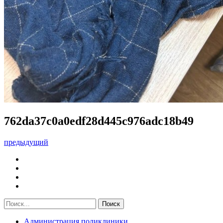
762da37c0a0edf28d445c976adc18b49
предыдущий
Администрация поликлиники