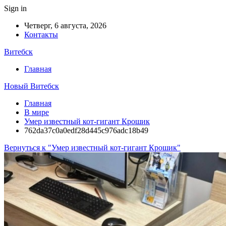
Sign in
Четверг, 6 августа, 2026
Контакты
Витебск
Главная
Новый Витебск
Главная
В мире
Умер известный кот-гигант Крошик
762da37c0a0edf28d445c976adc18b49
Вернуться к "Умер известный кот-гигант Крошик"