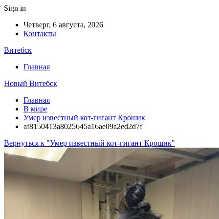
Sign in
Четверг, 6 августа, 2026
Контакты
Витебск
Главная
Новый Витебск
Главная
В мире
Умер известный кот-гигант Крошик
af8150413a8025645a16ae09a2ed2d7f
Вернуться к "Умер известный кот-гигант Крошик"