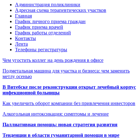
Администрация поликлиники
Адресная схема терапевтических участков
Главная
График личного приема граждан
График приема врачей
График работы отделений
Контакты
Лента
Телефоны регистратуры
Чем угостить коллег на день рождения в офисе
Подметальная машина для участка и бизнеса: чем заменить
метлу осенью
В Витебске после реконструкции открыт лечебный корпус
инфекционной больницы
Как увеличить оборот компании без привлечения инвесторов
Алкогольная интоксикация: симптомы и лечение
Паллиативная помощь: новая стратегия развития
Тенденции в области гуманитарной помощи в мире