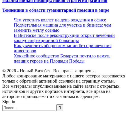
Паллиативная помощь: новая стратегия развития
Тенденции в области гуманитарной помощи в мире
Чем угостить коллег на день рождения в офисе
Подметальная машина для участка и бизнеса: чем
заменить метлу осенью
В Витебске после реконструкции открыт лечебный
корпус инфекционной больницы
Как увеличить оборот компании без привлечения
инвесторов
Хоккейное сообщество Беларуси почтило память
павших героев на Площади Победы
© 2026 - Новый Витебск. Все права защищены.
Любое копирование материалов с нашего ресурса разрешается
только с обратной активной ссылкой на страницу статьи.
Все материалы опубликованные на сайте взяты с открытых
источников и других порталов интернета, все права на
авторство принадлежат их законным владельцам.
Sign in