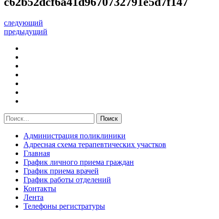
c62b52dcf6a41d9670732791e5d7f147
следующий
предыдущий
Администрация поликлиники
Адресная схема терапевтических участков
Главная
График личного приема граждан
График приема врачей
График работы отделений
Контакты
Лента
Телефоны регистратуры