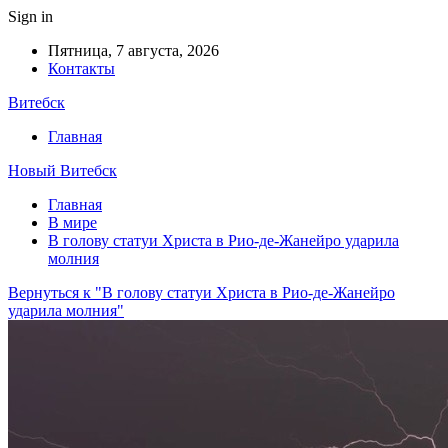
Sign in
Пятница, 7 августа, 2026
Контакты
Витебск
Главная
Новый Витебск
Главная
В мире
В голову статуи Христа в Рио-де-Жанейро ударила
молния
Вернуться к "В голову статуи Христа в Рио-де-Жанейро
ударила молния"