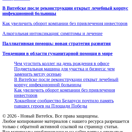
В Витебске после реконструкции открыт лечебный корпус
инфекционной больницы
Как увеличить оборот компании без привлечения инвесторов
Алкогольная интоксикация: симптомы и лечение
Паллиативная помощь: новая стратегия развития
Тенденции в области гуманитарной помощи в мире
Чем угостить коллег на день рождения в офисе
Подметальная машина для участка и бизнеса: чем
заменить метлу осенью
В Витебске после реконструкции открыт лечебный
корпус инфекционной больницы
Как увеличить оборот компании без привлечения
инвесторов
Хоккейное сообщество Беларуси почтило память
павших героев на Площади Победы
© 2026 - Новый Витебск. Все права защищены.
Любое копирование материалов с нашего ресурса разрешается
только с обратной активной ссылкой на страницу статьи.
Все материалы опубликованные на сайте взяты с открытых