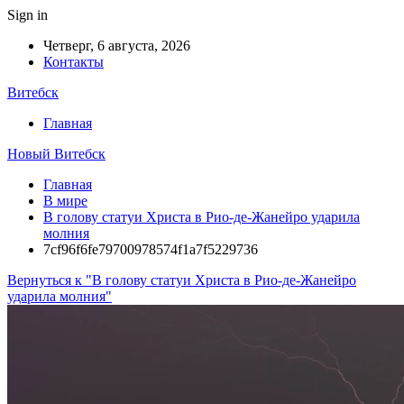
Sign in
Четверг, 6 августа, 2026
Контакты
Витебск
Главная
Новый Витебск
Главная
В мире
В голову статуи Христа в Рио-де-Жанейро ударила
молния
7cf96f6fe79700978574f1a7f5229736
Вернуться к "В голову статуи Христа в Рио-де-Жанейро
ударила молния"