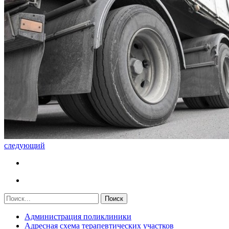
следующий
Администрация поликлиники
Адресная схема терапевтических участков