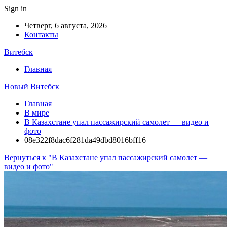
Sign in
Четверг, 6 августа, 2026
Контакты
Витебск
Главная
Новый Витебск
Главная
В мире
В Казахстане упал пассажирский самолет — видео и
фото
08e322f8dac6f281da49dbd8016bff16
Вернуться к "В Казахстане упал пассажирский самолет —
видео и фото"