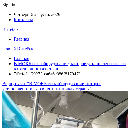
Sign in
Четверг, 6 августа, 2026
Контакты
Витебск
Главная
Новый Витебск
Главная
В МОКБ есть оборудование, которое установлено только
в пяти клиниках страны
7f0ef4f112927f1ca6a6c886f817947f
Вернуться к "В МОКБ есть оборудование, которое
установлено только в пяти клиниках страны"