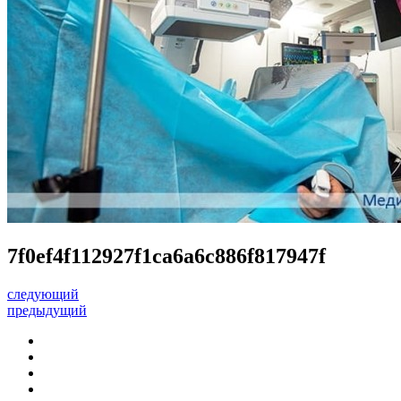
7f0ef4f112927f1ca6a6c886f817947f
следующий
предыдущий