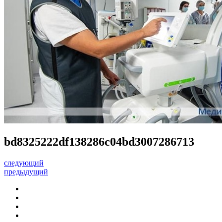
bd8325222df138286c04bd3007286713
следующий
предыдущий