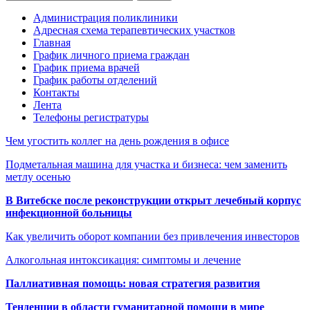
Администрация поликлиники
Адресная схема терапевтических участков
Главная
График личного приема граждан
График приема врачей
График работы отделений
Контакты
Лента
Телефоны регистратуры
Чем угостить коллег на день рождения в офисе
Подметальная машина для участка и бизнеса: чем заменить
метлу осенью
В Витебске после реконструкции открыт лечебный корпус
инфекционной больницы
Как увеличить оборот компании без привлечения инвесторов
Алкогольная интоксикация: симптомы и лечение
Паллиативная помощь: новая стратегия развития
Тенденции в области гуманитарной помощи в мире