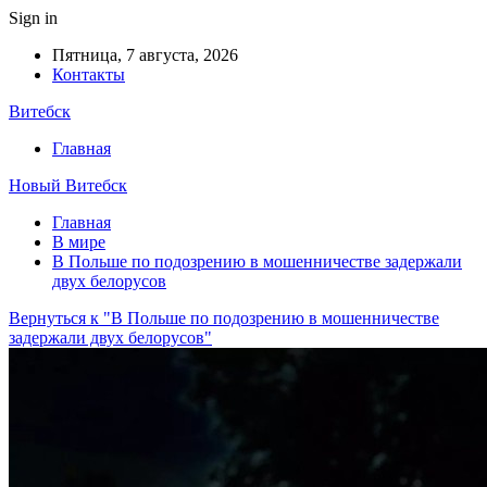
Sign in
Пятница, 7 августа, 2026
Контакты
Витебск
Главная
Новый Витебск
Главная
В мире
В Польше по подозрению в мошенничестве задержали
двух белорусов
Вернуться к "В Польше по подозрению в мошенничестве
задержали двух белорусов"