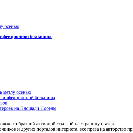
лу осенью
 инфекционной больницы
ть метлу осенью
ус инфекционной больницы
оров
 героев на Площади Победы
олько с обратной активной ссылкой на страницу статьи.
чников и других порталов интернета, все права на авторство п