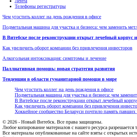
Лента
Телефоны регистратуры
Чем угостить коллег на день рождения в офисе
Подметальная машина для участка и бизнеса: чем заменить мет
В Витебске после реконструкции открыт лечебный корпус
Как увеличить оборот компании без привлечения инвесторов
Алкогольная интоксикация: симптомы и лечение
Паллиативная помощь: новая стратегия развития
Тенденции в области гуманитарной помощи в мире
Чем угостить коллег на день рождения в офисе
Подметальная машина для участка и бизнеса: чем замени
В Витебске после реконструкции открыт лечебный корп
Как увеличить оборот компании без привлечения инвест
Хоккейное сообщество Беларуси почтило память павших
© 2026 - Новый Витебск. Все права защищены.
Любое копирование материалов с нашего ресурса разрешается т
Все материалы опубликованные на сайте взяты с открытых исто